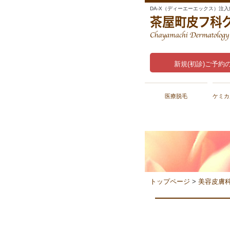
DA-X（ディーエーエックス）注
新規(初診)ご予約
医療脱毛
ケミカ
トップページ
>
美容皮膚