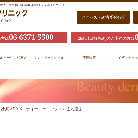
入療法｜大阪梅田茶屋町 茶屋町皮フ科クリニック
アクセス・診療受付時間
06-6371-5500
の方は
2回目以降(再診)のご予約の方は
ルピーリング導入
フォトフェイシャル
美容医療
メディカル
科診療
>DA-X（ディーエーエックス）注入療法