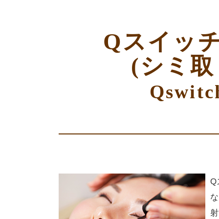
Qスイッチ
(シミ取
Qswitc
Q
な
射