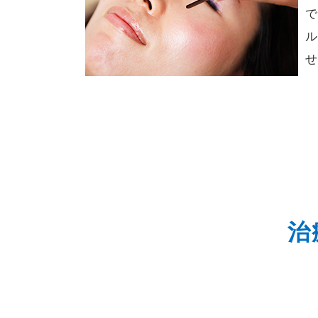
で
ル
せ
治