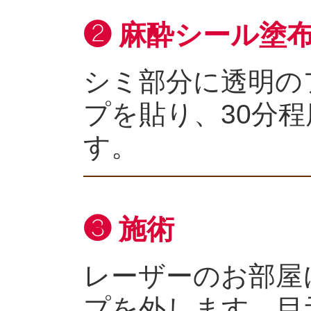
❷ 麻酔シール塗
シミ部分に透明の
プを貼り、30分
す。
❸ 施術
レーザーのお部屋
プを外します。目